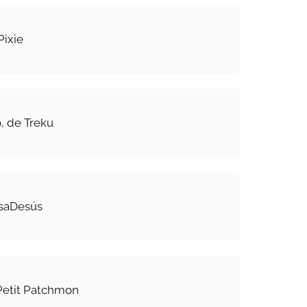
Pixie
, de Treku
asaDesús
Petit Patchmon