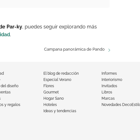
de Par-ky
, puedes seguir explorando más
idad
.
Campana panorámica de Pando
dad
El blog de redacción
Informes
e
Especial Verano
Interiorismo
 del diseño
Flores
Invitados
ventas
Gourmet
Libros
s
Hogar Sano
Marcas
s y regalos
Hoteles
Novedades DecoEstil
Ideas y tendencias