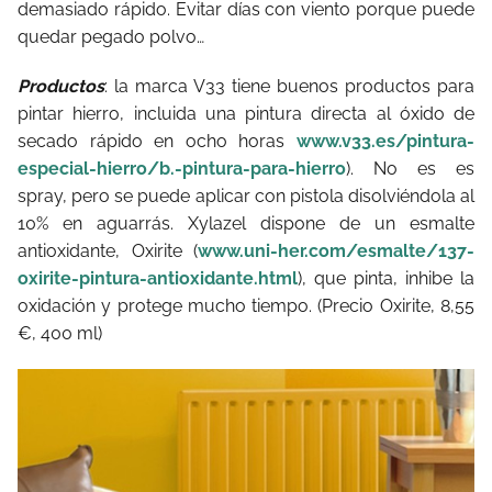
demasiado rápido. Evitar días con viento porque puede
quedar pegado polvo…
Productos
: la marca V33 tiene buenos productos para
pintar hierro, incluida una pintura directa al óxido de
secado rápido en ocho horas
www.v33.es/pintura-
especial-hierro/b.-pintura-para-hierro
). No es es
spray, pero se puede aplicar con pistola disolviéndola al
10% en aguarrás. Xylazel dispone de un esmalte
antioxidante, Oxirite (
www.uni-her.com/esmalte/137-
oxirite-pintura-antioxidante.html
), que pinta, inhibe la
oxidación y protege mucho tiempo. (Precio Oxirite, 8,55
€, 400 ml)