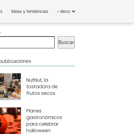
es
Ideas y tendencias
+ deco
r
Buscar
publicaciones
NutNut, la
tostadora de
frutos secos
Planes
gastronómicos
para celebrar
halloween