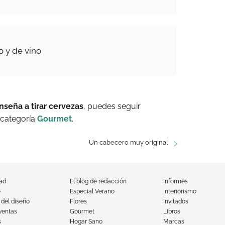
o y de vino
seña a tirar cervezas
, puedes seguir
 categoría
Gourmet
.
Un cabecero muy original
dad
El blog de redacción
Informes
e
Especial Verano
Interiorismo
 del diseño
Flores
Invitados
ventas
Gourmet
Libros
s
Hogar Sano
Marcas