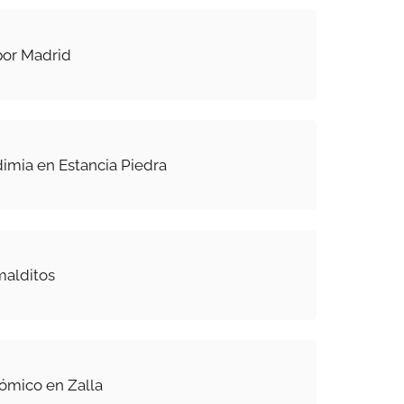
por Madrid
imia en Estancia Piedra
malditos
nómico en Zalla