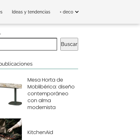
es
Ideas y tendencias
+ deco
r
Buscar
publicaciones
Mesa Horta de
Moblibérica: diseño
contemporáneo
con alma
modernista
KitchenAid