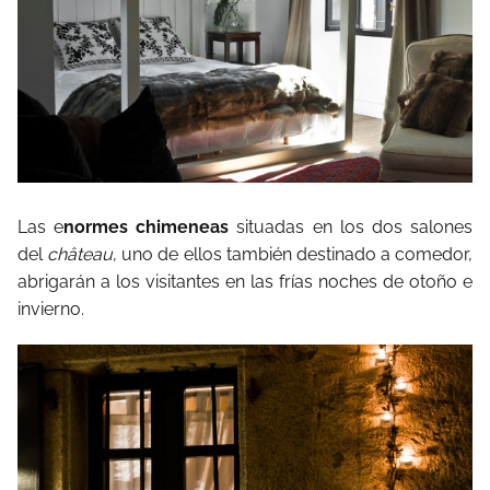
Las e
normes chimeneas
situadas en los dos salones
del
château
, uno de ellos también destinado a comedor,
abrigarán a los visitantes en las frías noches de otoño e
invierno.