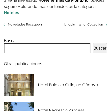
Si te ha interesado
Hotel Termes de Montbrio
, puedes
seguir explorando más contenidos en la categoría
Hoteles
.
Novedades Roca 2009
Unopiù Interior Collection
Buscar
Buscar
Otras publicaciones
Hotel Palazzo Grillo, en Génova
Hotel Negresco Princess