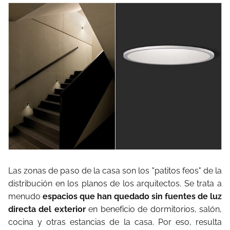
Las zonas de paso de la casa son los "patitos feos" de la
distribución en los planos de los arquitectos. Se trata a
menudo
espacios que han quedado sin fuentes de luz
directa del exterior
en beneficio de dormitorios, salón,
cocina y otras estancias de la casa. Por eso, resulta