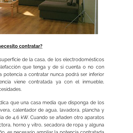
ecesito contratar?
superficie de la casa, de los electrodomésticos
alefacción que tenga y de si cuenta o no con
a potencia a contratar nunca podrá ser inferior
ncia viene contratada ya con el inmueble,
cesidades.
ndica que una casa media que disponga de los
evera, calentador de agua, lavadora, plancha y
cia de 4,6 kW. Cuando se añaden otro aparatos
ora, horno y vitro, secadora de ropa y alguna
o, es necesario ampliar la potencia contratada