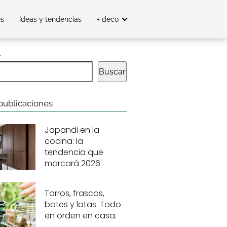
es
Ideas y tendencias
+ deco
r
Buscar
publicaciones
Japandi en la
cocina: la
tendencia que
marcará 2026
Tarros, frascos,
botes y latas. Todo
en orden en casa.