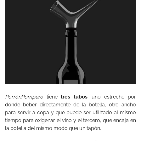
PorrónPompero
tiene
tres tubos
: uno estrecho por
donde beber directamente de la botella, otro ancho
para servir a copa y que puede ser utilizado al mismo
tiempo para oxigenar el vino y el tercero, que encaja en
la botella del mismo modo que un tapón.