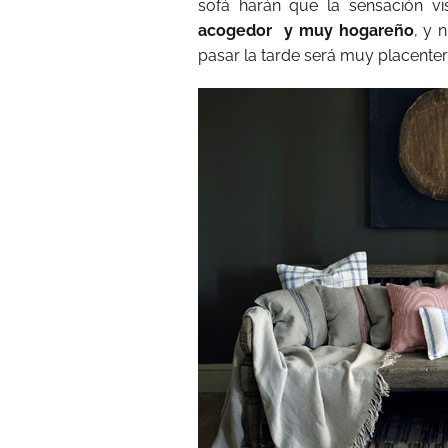
sofá harán que la sensación v
acogedor
y muy hogareño
, y 
pasar la tarde será muy placente