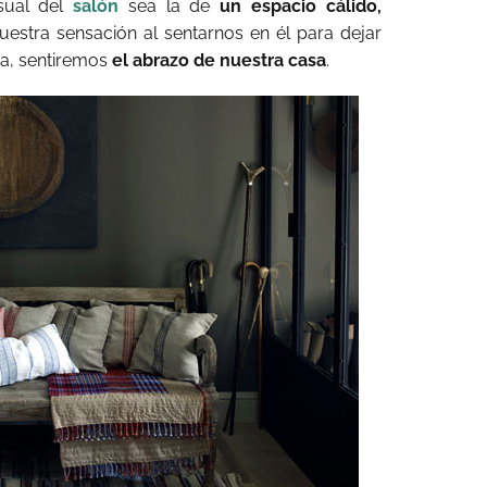
isual del
salón
sea la de
un espacio cálido,
nuestra sensación al sentarnos en él para dejar
ra, sentiremos
el abrazo de nuestra casa
.