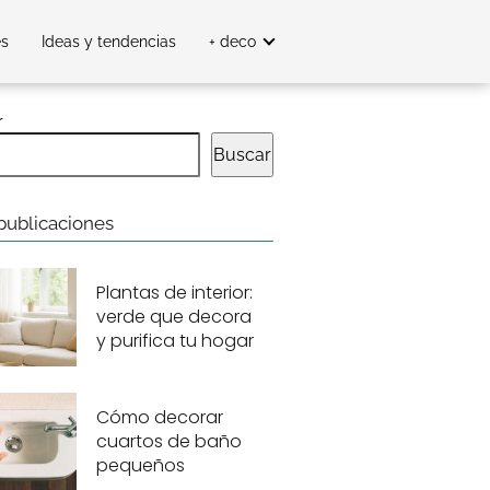
es
Ideas y tendencias
+ deco
r
Buscar
publicaciones
Plantas de interior:
verde que decora
y purifica tu hogar
Cómo decorar
cuartos de baño
pequeños