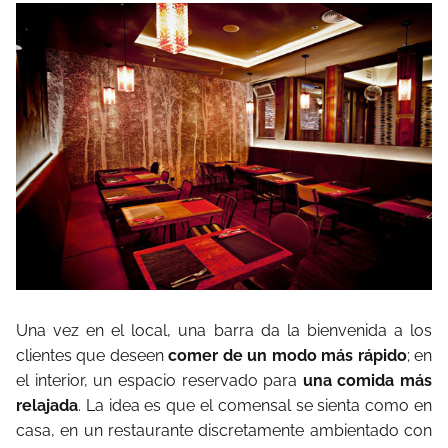
Una vez en el local, una barra da la bienvenida a los
clientes que deseen
comer de un modo más rápido
; en
el interior, un espacio reservado para
una comida más
relajada
. La idea es que el comensal se sienta como en
casa, en un restaurante discretamente ambientado con