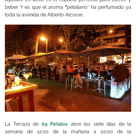
beber. Y es que el aroma
"
petaliano" ha perfumado ya
toda la avenida de Alberto Alcocer…
La Terraza de
69 Pétalos
abre los siete días de la
semana de 12:00 de la mañana a 02:00 de la