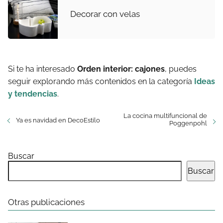
Decorar con velas
Si te ha interesado
Orden interior: cajones
, puedes
seguir explorando más contenidos en la categoría
Ideas
y tendencias
.
La cocina multifuncional de
Ya es navidad en DecoEstilo
Poggenpohl
Buscar
Buscar
Otras publicaciones