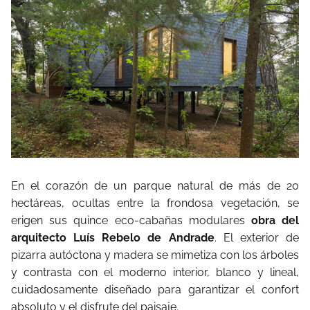
En el corazón de un parque natural de más de 20
hectáreas, ocultas entre la frondosa vegetación, se
erigen sus quince eco-cabañas modulares
obra del
arquitecto Luís Rebelo de Andrade
. El exterior de
pizarra autóctona y madera se mimetiza con los árboles
y contrasta con el moderno interior, blanco y lineal,
cuidadosamente diseñado para garantizar el confort
absoluto y el disfrute del paisaje.