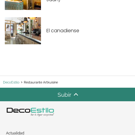
El canadiense
DecoEstilo
Restaurante Artkuisine
Subir
Actualidad