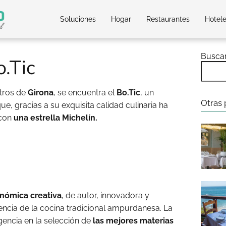
Soluciones
Hogar
Restaurantes
Hotel
Busca
.Tic
etros de
Girona
, se encuentra el
Bo.Tic
, un
Otras 
e, gracias a su exquisita calidad culinaria ha
 con
una estrella Michelín.
nómica creativa
, de autor, innovadora y
encia de la cocina tradicional ampurdanesa. La
igencia en la selección de
las mejores materias