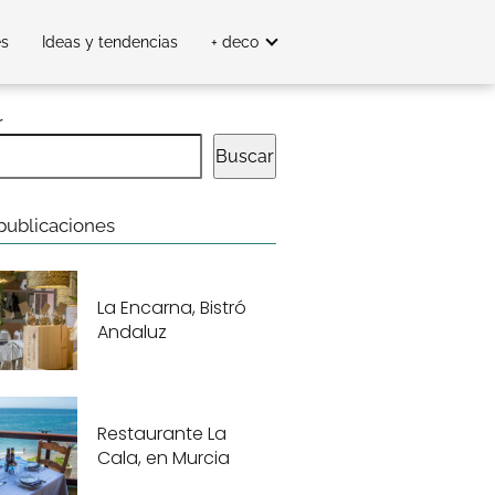
es
Ideas y tendencias
+ deco
r
Buscar
publicaciones
La Encarna, Bistró
Andaluz
Restaurante La
Cala, en Murcia