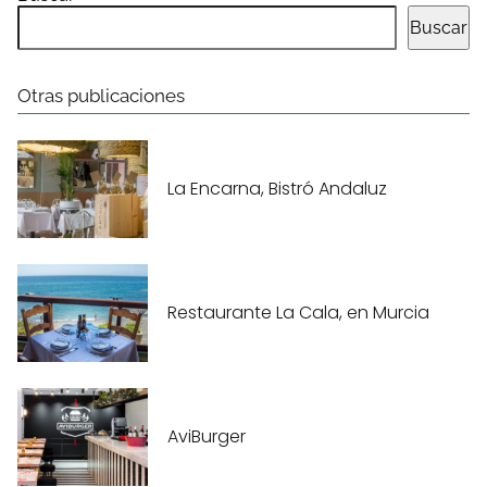
Buscar
Otras publicaciones
La Encarna, Bistró Andaluz
Restaurante La Cala, en Murcia
AviBurger