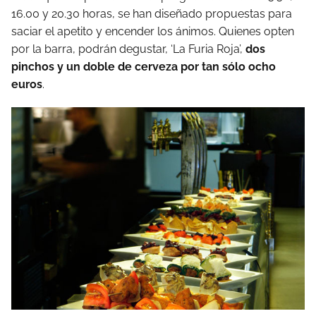
16.00 y 20.30 horas, se han diseñado propuestas para
saciar el apetito y encender los ánimos. Quienes opten
por la barra, podrán degustar, ‘La Furia Roja’,
dos
pinchos y un doble de cerveza
por tan sólo ocho
euros
.