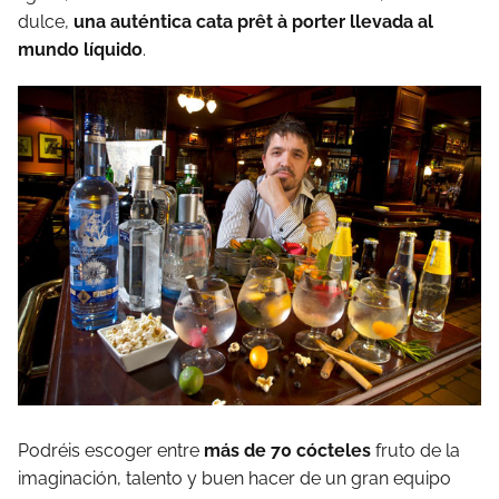
dulce,
una auténtica cata prêt à porter llevada al
mundo líquido
.
Podréis escoger entre
más de 70 cócteles
fruto de la
imaginación, talento y buen hacer de un gran equipo