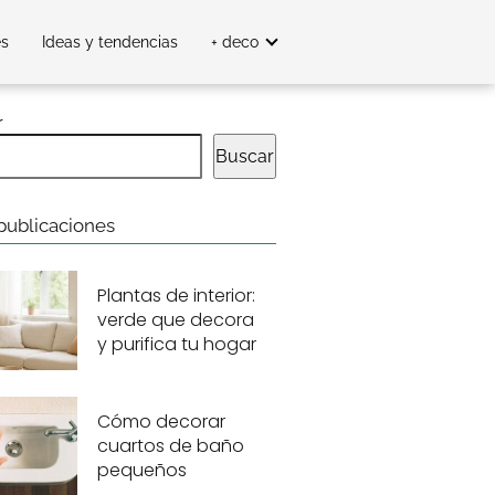
es
Ideas y tendencias
+ deco
r
Buscar
publicaciones
Plantas de interior:
verde que decora
y purifica tu hogar
Cómo decorar
cuartos de baño
pequeños