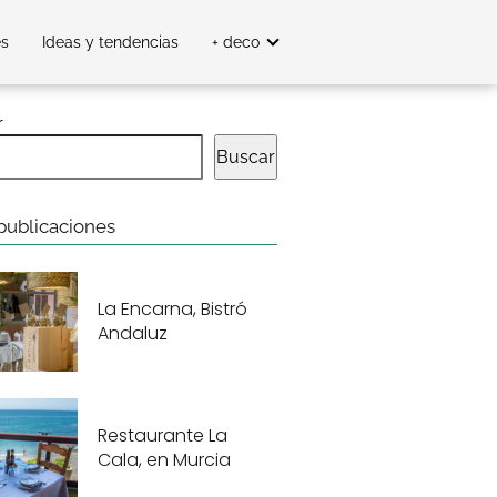
es
Ideas y tendencias
+ deco
r
Buscar
publicaciones
La Encarna, Bistró
Andaluz
Restaurante La
Cala, en Murcia