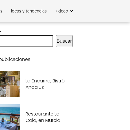
es
Ideas y tendencias
+ deco
r
Buscar
publicaciones
La Encarna, Bistró
Andaluz
Restaurante La
Cala, en Murcia