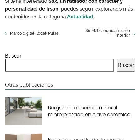
Si te ha interesado
Sax, un radiador con carácter y
personalidad, de Irsap
, puedes seguir explorando más
contenidos en la categoría
Actualidad
.
SieMatic, equipamiento
Marco digital Kodak Pulse
interior
Buscar
Buscar
Otras publicaciones
Bergstein: la esencia mineral
reinterpretada en clave cerámica
Nuevos cubos Bo de Brabantia: