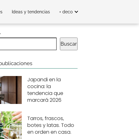
es
Ideas y tendencias
+ deco
r
Buscar
publicaciones
Japandi en la
cocina: la
tendencia que
marcará 2026
Tarros, frascos,
botes y latas. Todo
en orden en casa.