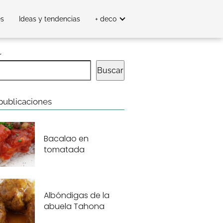
es
Ideas y tendencias
+ deco
r
Buscar
publicaciones
Bacalao en
tomatada
Albóndigas de la
abuela Tahona