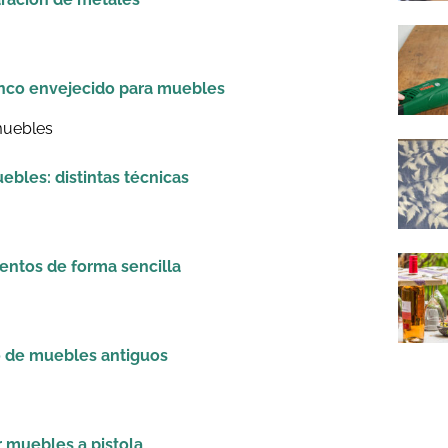
nco envejecido para muebles
bles: distintas técnicas
ientos de forma sencilla
 de muebles antiguos
r muebles a pistola