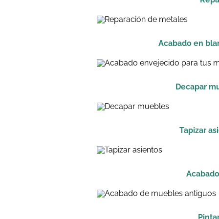
Acabado en bla
Decapar mue
Tapizar as
Acabado
Pinta