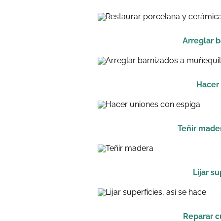
Arreglar 
Hacer
Teñir mader
Lijar s
Reparar c