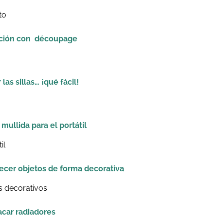
ción con découpage
 las sillas… ¡qué fácil!
ullida para el portátil
ecer objetos de forma decorativa
acar radiadores