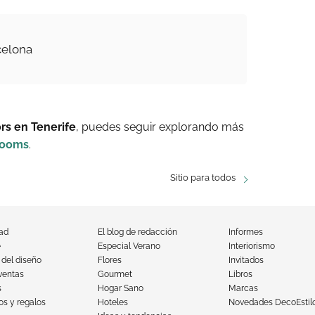
celona
ors en Tenerife
, puedes seguir explorando más
rooms
.
Sitio para todos
dad
El blog de redacción
Informes
e
Especial Verano
Interiorismo
 del diseño
Flores
Invitados
ventas
Gourmet
Libros
s
Hogar Sano
Marcas
s y regalos
Hoteles
Novedades DecoEstil