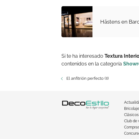
Hästens en Bar
Si te ha interesado
Textura Interi
contenidos en la categoría
Show
El anfitrión perfecto (II)
Actuali
Bricolaj
Clásicos
Club de 
Compra
Concurso