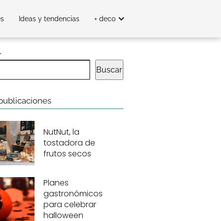
es
Ideas y tendencias
+ deco
r
Buscar
publicaciones
NutNut, la
tostadora de
frutos secos
Planes
gastronómicos
para celebrar
halloween