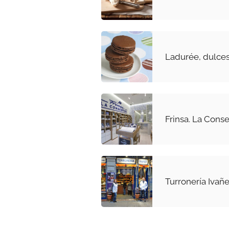
Ladurée, dulces 
Frinsa. La Cons
Turronería Ivañe