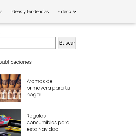
es
Ideas y tendencias
+ deco
r
Buscar
publicaciones
Aromas de
primavera para tu
hogar
Regalos
consumibles para
esta Navidad