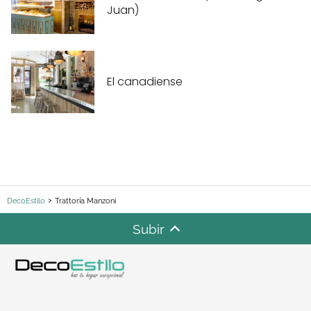
Juan)
El canadiense
DecoEstilo
Trattoría Manzoni
Subir