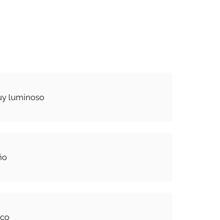
y luminoso
ño
ico