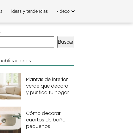
es
Ideas y tendencias
+ deco
r
Buscar
publicaciones
Plantas de interior:
verde que decora
y purifica tu hogar
Cómo decorar
cuartos de baño
pequeños