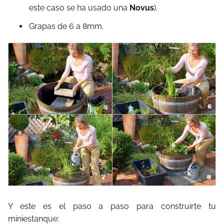
este caso se ha usado una
Novus
).
Grapas de 6 a 8mm.
Y este es el paso a paso para construirte tu
miniestanque: