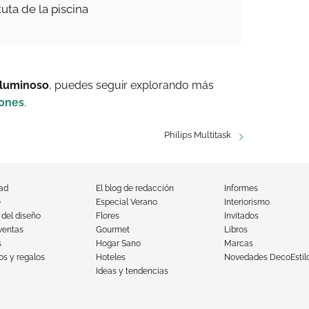
tuta de la piscina
 luminoso
, puedes seguir explorando más
iones
.
Philips Multitask
dad
El blog de redacción
Informes
e
Especial Verano
Interiorismo
 del diseño
Flores
Invitados
ventas
Gourmet
Libros
s
Hogar Sano
Marcas
s y regalos
Hoteles
Novedades DecoEstil
Ideas y tendencias