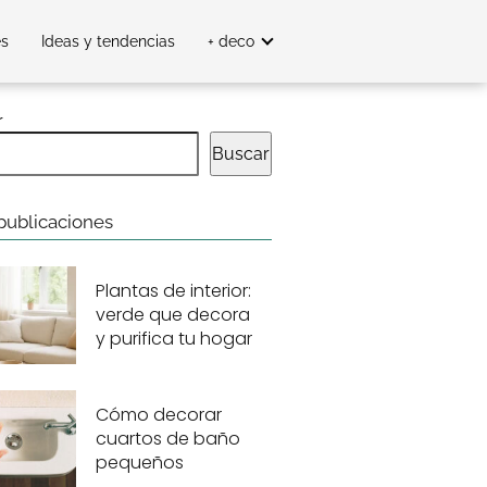
es
Ideas y tendencias
+ deco
r
Buscar
publicaciones
Plantas de interior:
verde que decora
y purifica tu hogar
Cómo decorar
cuartos de baño
pequeños