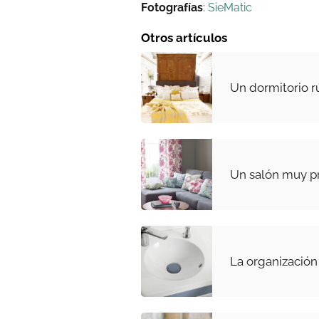
Fotografías
:
SieMatic
Otros artículos
Un dormitorio r
Un salón muy p
La organización