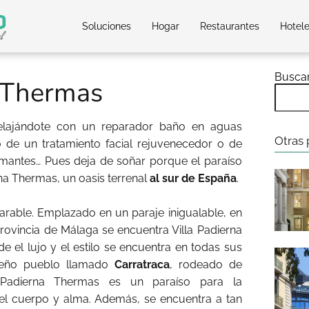
Soluciones
Hogar
Restaurantes
Hotel
Busca
a Thermas
relajándote con un reparador baño en aguas
Otras 
o de un tratamiento facial rejuvenecedor o de
mantes… Pues deja de soñar porque el paraíso
rna Thermas, un oasis terrenal
al sur de España
.
rable. Emplazado en un paraje inigualable, en
rovincia de Málaga se encuentra Villa Padierna
e el lujo y el estilo se encuentra en todas sus
ueño pueblo llamado
Carratraca
, rodeado de
a Padierna Thermas es un paraíso para la
del cuerpo y alma. Además, se encuentra a tan