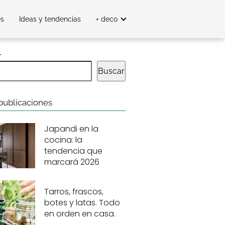
es
Ideas y tendencias
+ deco
r
Buscar
publicaciones
Japandi en la
cocina: la
tendencia que
marcará 2026
Tarros, frascos,
botes y latas. Todo
en orden en casa.