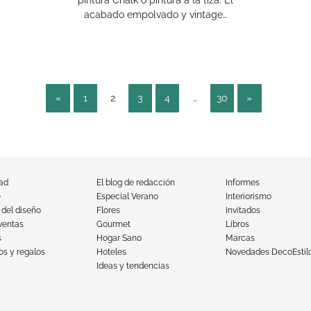
pintura Chalk o pintura a la tiza. El
acabado empolvado y vintage…
«
1
2
3
4
…
30
»
dad
El blog de redacción
Informes
e
Especial Verano
Interiorismo
 del diseño
Flores
Invitados
ventas
Gourmet
Libros
s
Hogar Sano
Marcas
s y regalos
Hoteles
Novedades DecoEstil
Ideas y tendencias