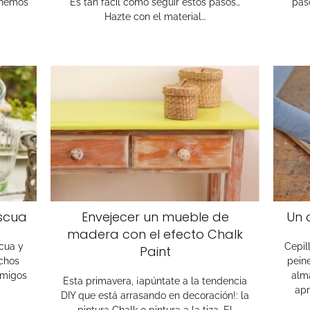
onemos
Es tan fácil como seguir estos pasos…
pas
Hazte con el material…
scua
Envejecer un mueble de
Un 
madera con el efecto Chalk
scua y
Cepil
Paint
chos
pein
amigos
alm
Esta primavera, ¡apúntate a la tendencia
apr
DIY que está arrasando en decoración!: la