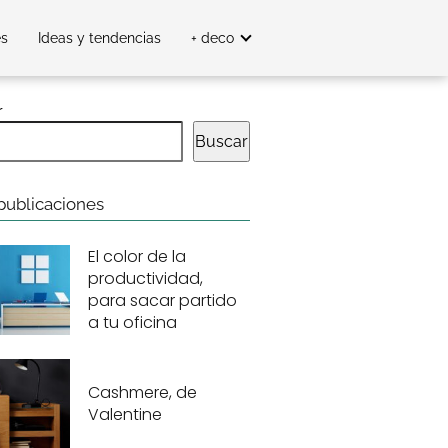
es
Ideas y tendencias
+ deco
r
Buscar
publicaciones
El color de la
productividad,
para sacar partido
a tu oficina
Cashmere, de
Valentine