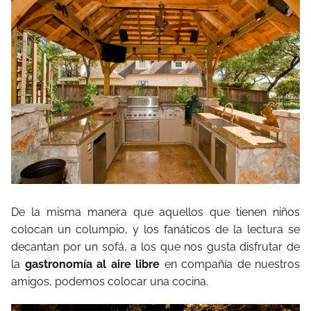
De la misma manera que aquellos que tienen niños
colocan un columpio, y los fanáticos de la lectura se
decantan por un sofá, a los que nos gusta disfrutar de
la
gastronomía al aire libre
en compañía de nuestros
amigos, podemos colocar una cocina.