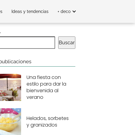
es
Ideas y tendencias
+ deco
r
Buscar
publicaciones
Una fiesta con
estilo para dar la
bienvenida al
verano
Helados, sorbetes
y granizados