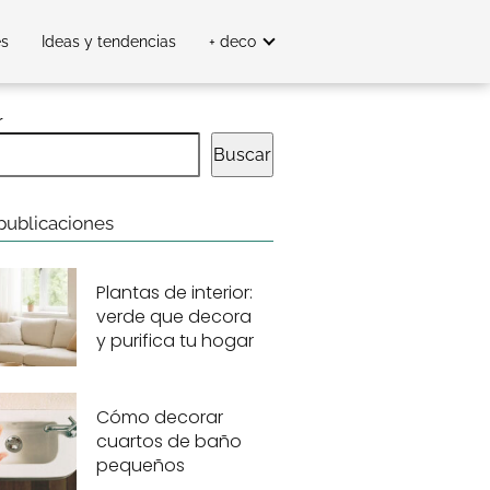
es
Ideas y tendencias
+ deco
r
Buscar
publicaciones
Plantas de interior:
verde que decora
y purifica tu hogar
Cómo decorar
cuartos de baño
pequeños