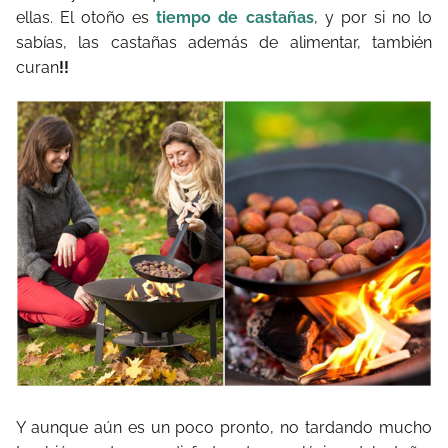
ellas. El otoño es
tiempo de castañas
, y por si no lo
sabías, las castañas además de alimentar, también
curan
!!
Y aunque aún es un poco pronto, no tardando mucho