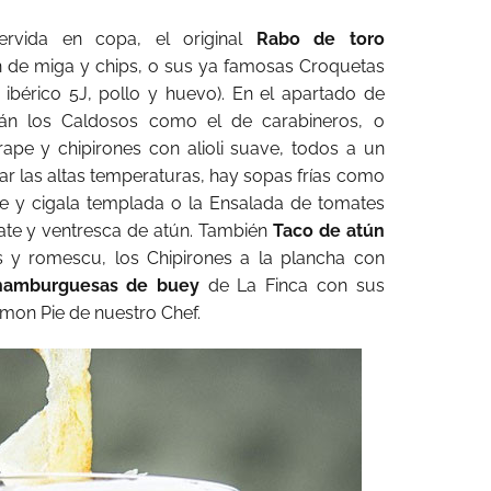
rvida en copa, el original
Rabo de toro
 de miga y chips, o sus ya famosas Croquetas
bérico 5J, pollo y huevo). En el apartado de
án los Caldosos como el de carabineros, o
ape y chipirones con alioli suave, todos a un
ar las altas temperaturas, hay sopas frías como
te y cigala templada o la Ensalada de tomates
cate y ventresca de atún. También
Taco de atún
s y romescu, los Chipirones a la plancha con
hamburguesas de buey
de La Finca con sus
emon Pie de nuestro Chef.