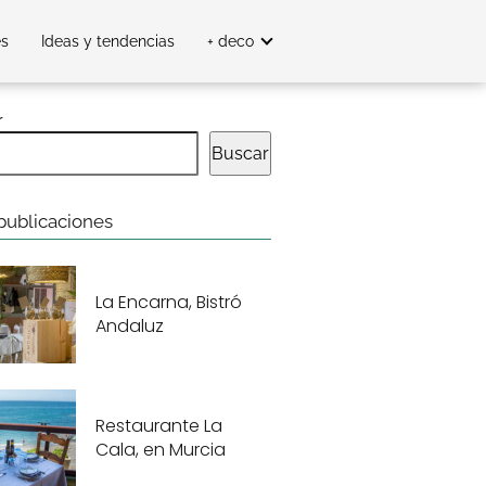
es
Ideas y tendencias
+ deco
r
Buscar
publicaciones
La Encarna, Bistró
Andaluz
Restaurante La
Cala, en Murcia