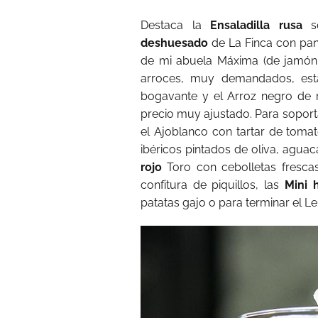
Destaca la
Ensaladilla rusa
se
deshuesado
de La Finca con pan
de mi abuela Máxima (de jamón i
arroces, muy demandados, est
bogavante y el Arroz negro de r
precio muy ajustado. Para soport
el Ajoblanco con tartar de toma
ibéricos pintados de oliva, agua
rojo
Toro con cebolletas fresca
confitura de piquillos, las
Mini 
patatas gajo o para terminar el L