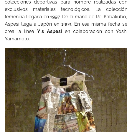
colecciones deportivas para hombre realizadas con
exclusivos materiales tecnológicos. La colección
femenina llegaría en 1997. De la mano de Rei Kabakubo,
Aspesi llega a Japón en 1993. En esa misma fecha se
crea la línea
Y`s Aspesi
en colaboración con Yoshi
Yamamoto.