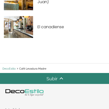
Juan)
El canadiense
DecoEstilo
Café Levadura Madre
Subir