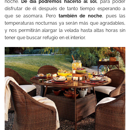
noche.
De día podremos hacerlo al sol
, para poder
disfrutar de él después de tanto tiempo esperando a
que se asomara. Pero
también de noche
, pues las
temperaturas nocturnas ya serán más que agradables,
y nos permitirán alargar la velada hasta altas horas sin
tener que buscar refugio en el interior.