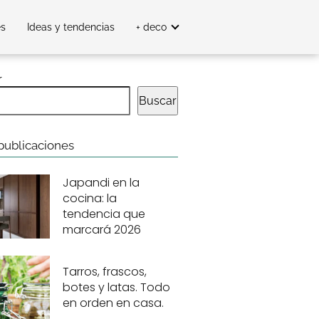
es
Ideas y tendencias
+ deco
r
Buscar
publicaciones
Japandi en la
cocina: la
tendencia que
marcará 2026
Tarros, frascos,
botes y latas. Todo
en orden en casa.