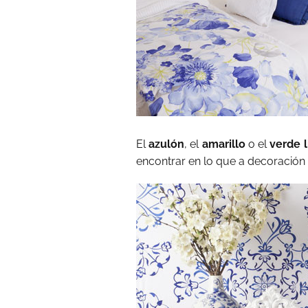
El
azulón
, el
amarillo
o el
verde 
encontrar en lo que a decoración s