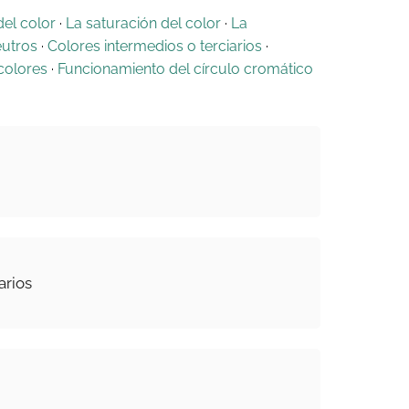
del color
·
La saturación del color
·
La
eutros
·
Colores intermedios o terciarios
·
colores
·
Funcionamiento del círculo cromático
arios