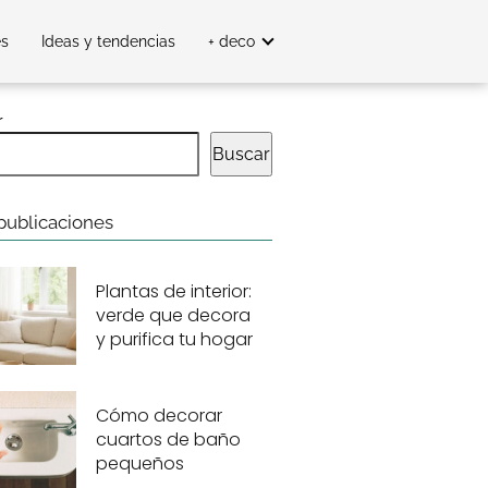
es
Ideas y tendencias
+ deco
r
Buscar
publicaciones
Plantas de interior:
verde que decora
y purifica tu hogar
Cómo decorar
cuartos de baño
pequeños