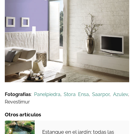
Fotografías
:
Panelpiedra
,
Stora Ensa
,
Saarpor
,
Azulev
,
Revestimur
Otros artículos
Estanque en el jardín: todas las